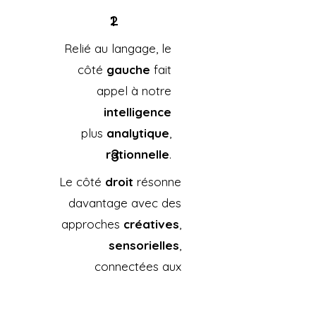
2
1
Relié au langage, le
côté
gauche
fait
appel à notre
intelligence
plus
analytique
,
3
rationnelle
.
Le côté
droit
résonne
davantage avec des
approches
créatives
,
sensorielles
,
connectées aux
émotions
.