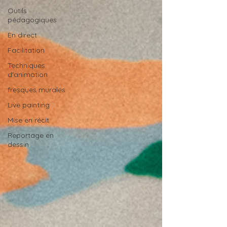
Outils
pédagogiques
En direct
Facilitation
Techniques
d'animation
fresques murales
Live painting
Mise en récit
Reportage en
dessin