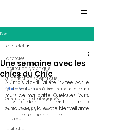
Post
La totale!
La totale!
Une semaine avec les
Facilitation graphique
chics du Chic
Vulgarisation scientifique
Au mois d’avril, j’ai été invitée par le 
Synthèse illustrée d'événement
Chic Resto Pop 
à venir colorer leurs 
murs de ma patte. Quelques jours 
Orientations stratégiques
passés dans la peinture, mais 
surtout dans la ouate bienveillante 
Outils pédagogiques
du lieu et de son équipe, 
En direct
Facilitation