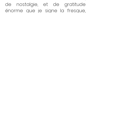
de nostalgie, et de gratitude 
énorme que je signe la fresque, 
consciente que cette fois, les 
journées à peindre sans réfléchir 
dans ce havre de paix sont 
terminées… Merci encore aux 
(super) chics du Chic, et à très 
bientôt!
Retrouvez ci dessous toutes les 
photos de la talentueuse Mathilde 
(
instagram
 et crédit : c_mathilde)