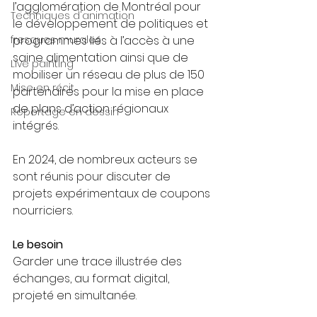
l’agglomération de Montréal pour 
Techniques d'animation
le développement de politiques et 
fresques murales
programmes liés à l’accès à une 
saine alimentation ainsi que de 
Live painting
mobiliser un réseau de plus de 150 
Mise en récit
partenaires pour la mise en place 
de plans d’action régionaux 
Reportage en dessin
intégrés. 
En 2024, de nombreux acteurs se 
sont réunis pour discuter de 
projets expérimentaux de coupons 
nourriciers. 
Le besoin 
Garder une trace illustrée des 
échanges, au format digital, 
projeté en simultanée.