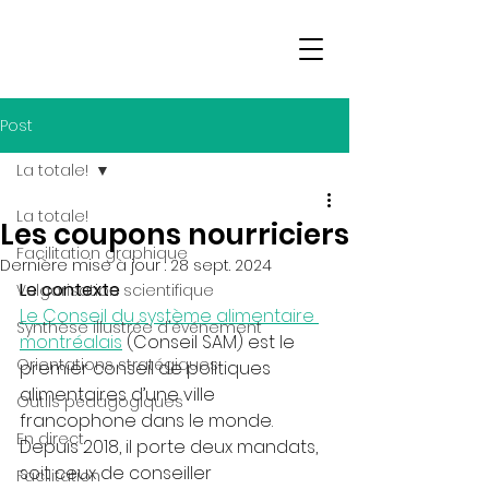
Post
La totale!
La totale!
Les coupons nourriciers
Facilitation graphique
Dernière mise à jour :
28 sept. 2024
Le contexte 
Vulgarisation scientifique
Le Conseil du système alimentaire 
Synthèse illustrée d'événement
montréalais
 (Conseil SAM) est le 
Orientations stratégiques
premier conseil de politiques 
alimentaires d’une ville 
Outils pédagogiques
francophone dans le monde.
En direct
Depuis 2018, il porte deux mandats, 
soit ceux de conseiller 
Facilitation