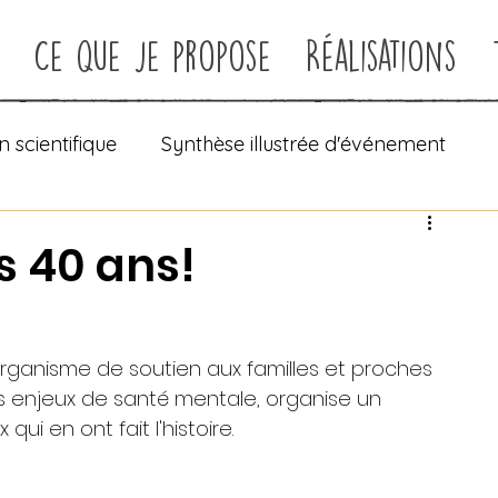
Ce que je propose
Réalisations
n scientifique
Synthèse illustrée d'événement
ues
En direct
Facilitation
s 40 ans!
Live painting
Mise en récit
Reportage en de
organisme de soutien aux familles et proches 
 enjeux de santé mentale, organise un 
i en ont fait l'histoire.