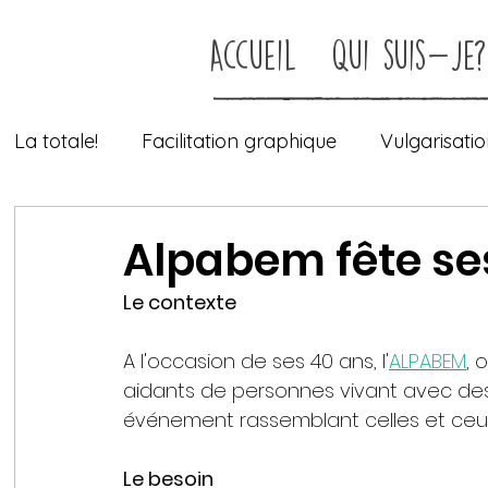
Accueil
Qui suis-je?
La totale!
Facilitation graphique
Vulgarisatio
Orientations stratégiques
Outils pédagogiq
Alpabem fête se
Le contexte 
Techniques d'animation
fresques murales
A l'occasion de ses 40 ans, l'
ALPABEM
,
 
aidants de personnes vivant avec des
événement rassemblant celles et ceux qu
Le besoin